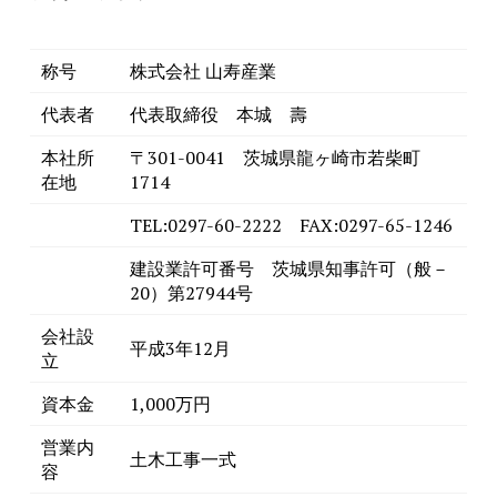
称号
株式会社 山寿産業
代表者
代表取締役 本城 壽
本社所
〒301-0041 茨城県龍ヶ崎市若柴町
在地
1714
TEL:0297-60-2222 FAX:0297-65-1246
建設業許可番号 茨城県知事許可（般－
20）第27944号
会社設
平成3年12月
立
資本金
1,000万円
営業内
土木工事一式
容